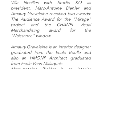
Villa Noailles with Studio KO as
president, Marc-Antoine Biehler and
Amaury Graveleine received two awards:
The Audience Award for the "Mirage"
project and the CHANEL Visual
Merchandising award for the
"Naissance" window.
Amaury Graveleine is an interior designer
graduated from the Ecole Boulle and
also an HMONP Architect graduated
from Ecole Paris-Malaquais.
Marc-Antoine Biehler is an interior
designer and product designer
graduated from Ecole Camondo.
They first started in prestigious Parisian
interior design studios:
Marc-Antoine Biehler at Luis Laplace's
where he developped mainly residential
projects for art collectors as well as art
galleries and restaurants at an
international scale.
Amaury Graveleine at Tristan Auer's
where he developped projects for